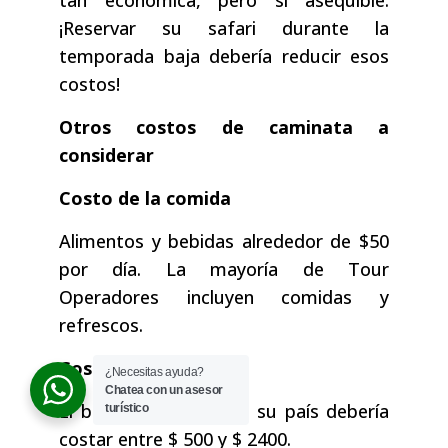
tan económica, pero sí asequible.
¡Reservar su safari durante la
temporada baja debería reducir esos
costos!
Otros costos de caminata a
considerar
Costo de la comida
Alimentos y bebidas alrededor de $50
por día. La mayoría de Tour
Operadores incluyen comidas y
refrescos.
Coste de transporte
¿Necesitas ayuda?
Chatea con un asesor
El boleto aéreo desde su país debería
turístico
costar entre $ 500 y $ 2400.