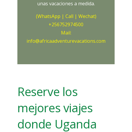
unas vacaciones a medida.
(WhatsApp | Call | Wechat)
+256752974500
Mail:
info@africaadventurevacations.com
Reserve los
mejores viajes
donde Uganda