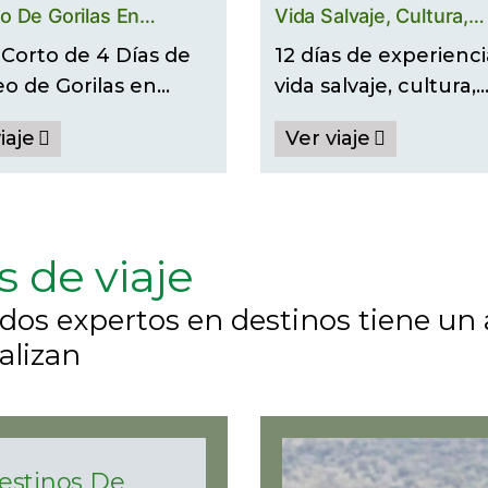
o De Gorilas En
Vida Salvaje, Cultura,
a
Primates Y Senderism
 Corto de 4 Días de
12 días de experienc
Uganda
eo de Gorilas en…
vida salvaje, cultura,
primates y…
iaje
Ver viaje
s de viaje
dos expertos en destinos tiene un
alizan
estinos De