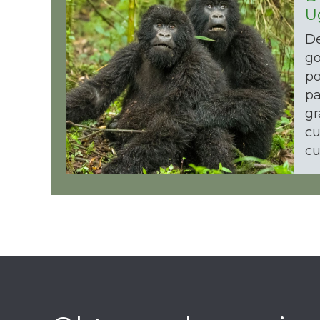
U
De
go
po
pa
gr
cu
cu