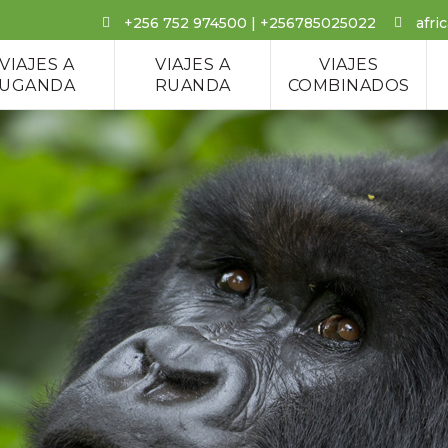
+256 752 974500 | +256785025022
afri
VIAJES A
VIAJES A
VIAJES
UGANDA
RUANDA
COMBINADOS