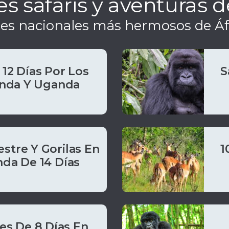
 safaris y aventuras de
ues nacionales más hermosos de Áfr
12 Días Por Los
S
anda Y Uganda
estre Y Gorilas En
1
da De 14 Días
es De 8 Días En